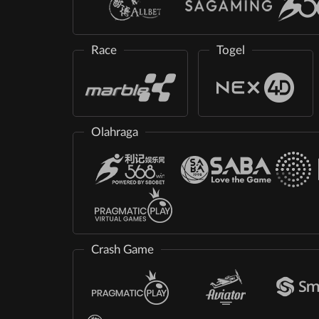
Race
Togel
Olahraga
Crash Game