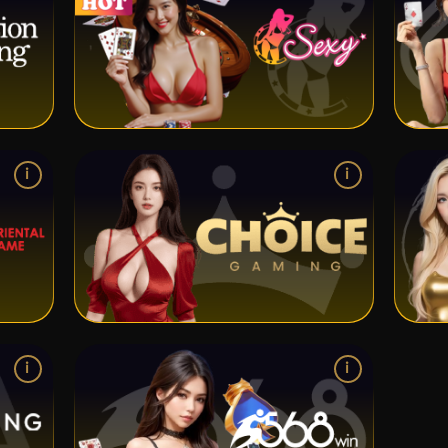
i
i
i
i