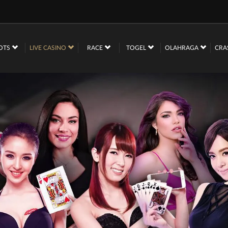
OTS
LIVE CASINO
RACE
TOGEL
OLAHRAGA
CRA