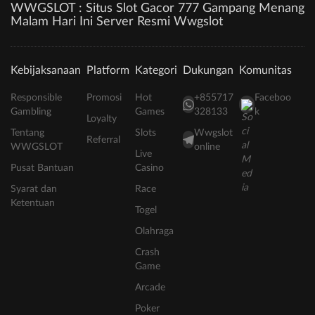
WWGSLOT : Situs Slot Gacor 777 Gampang Menang
Malam Hari Ini Server Resmi Wwgslot
Kebijaksanaan
Platform
Kategori
Dukungan
Komunitas
Responsible
Promosi
Hot
+855717
Faceboo
Gambling
Games
328133
k
Loyalty
Tentang
Slots
Wwgslot
Referral
WWGSLOT
online
Live
Pusat Bantuan
Casino
Syarat dan
Race
Ketentuan
Togel
Olahraga
Crash
Game
Arcade
Poker