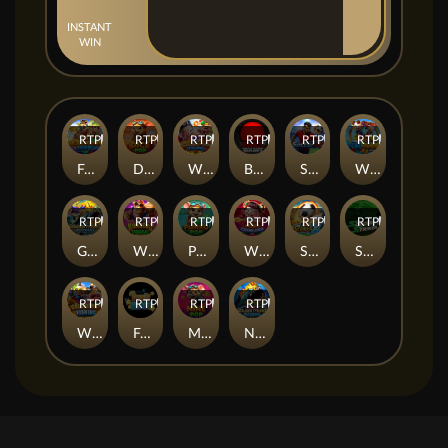
INSTANT
WIN
RTP
89%
RTP
79%
RTP
95%
RTP
79%
RTP
87%
RTP
95%
Fortune Fishing
Dice Pop
WD Golden Fuwa Fishing
Big Button Bash
SoccerX
WD FuWa Fishing
RTP
94%
RTP
92%
RTP
79%
RTP
87%
RTP
89%
RTP
96%
Golden Tyrant Fishing
WD King Kong Fishing
Plinko Pop
WD Nezha Fishing Legend
StrikerX
Soccer Striker
RTP
92%
RTP
81%
RTP
81%
RTP
92%
WD Gold Blast Fishing
Fruit Blast
Mine Pop
Nexus Golden Tyrant