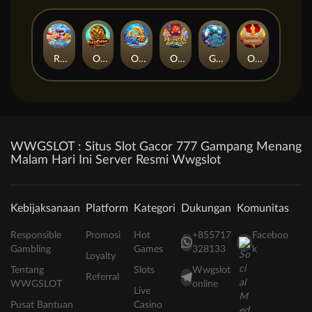
RED PACKET FISHING
OCEAN KING 2
OCEAN PROJECT
OCEAN KING 3
GALAXY WAR
OCEAN KING 4
WWGSLOT : Situs Slot Gacor 777 Gampang Menang
Malam Hari Ini Server Resmi Wwgslot
Kebijaksanaan
Platform
Kategori
Dukungan
Komunitas
Responsible
Promosi
Hot
+855717
Faceboo
Gambling
Games
328133
k
Loyalty
Tentang
Slots
Wwgslot
Referral
WWGSLOT
online
Live
Pusat Bantuan
Casino