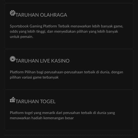
TARUHAN OLAHRAGA
Sportsbook Gaming Platform Terbaik menawarkan lebih banyak game,
odds yang lebih tinggi, dan menyediakan pilihan yang lebih banyak
untuk pemain.
TARUHAN LIVE KASINO
Platform Pilihan bagi perusahaan-perusahaan terbaik di dunia, dengan
pilihan variasi game terbanyak
TARUHAN TOGEL
Platform togel yang menarik dari perusahan terbaik di dunia yang
menawarkan hadiah kemenangan besar